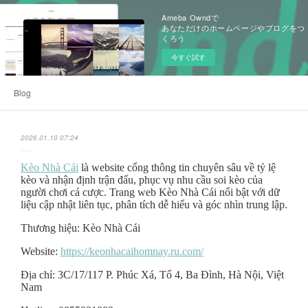
Ameba Owndで
あなただけのホームページやブログをつ
くろう
今すぐ試す
Blog
2026.01.10 07:24